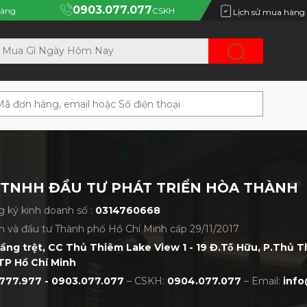
0903.077.077
àng
CSKH
Lịch sử mua hàng
 TNHH ĐẦU TƯ PHÁT TRIỂN HÒA THÀNH
 ký kinh doanh số :
0314760668
h và đầu tư Thành phố Hồ Chí Minh cấp 29/11/2017
tầng trệt, CC Thủ Thiêm Lake View 1 - 19 Đ.Tố Hữu, P.Thủ 
TP Hồ Chí Minh
777.977 - 0903.077.077
– CSKH:
0904.077.077
– Email:
info