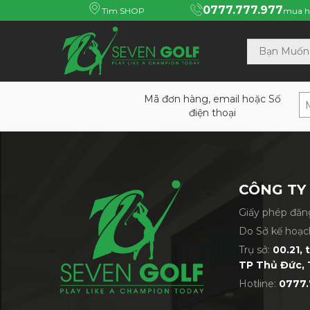
0777.777.977
Tìm SHOP
mua h
Mã đơn hàng, email hoặc Số
điện thoại
CÔNG TY
Giấy phép đăng
Do Sở kế hoạc
Trụ sở:
00.21, 
TP Thủ Đức, 
Hotline:
0777.