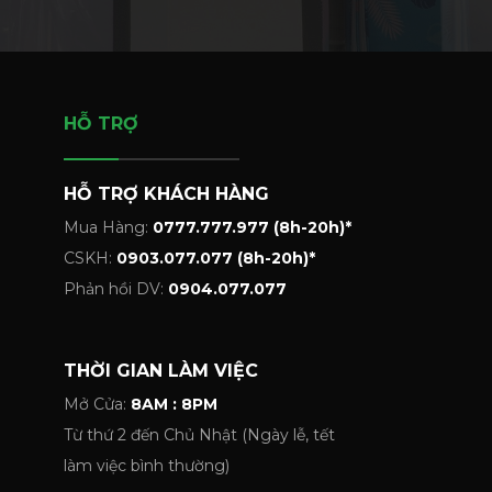
HỖ TRỢ
HỖ TRỢ KHÁCH HÀNG
Mua Hàng:
0777.777.977 (8h-20h)*
CSKH:
0903.077.077 (8h-20h)*
Phản hồi DV:
0904.077.077
THỜI GIAN LÀM VIỆC
Mở Cửa:
8AM : 8PM
Từ thứ 2 đến Chủ Nhật (Ngày lễ, tết
làm việc bình thường)