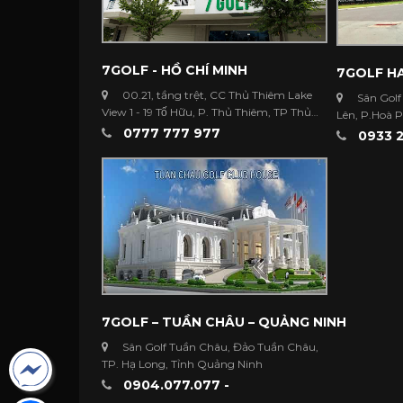
7GOLF - HỒ CHÍ MINH
7GOLF HA
00.21, tầng trệt, CC Thủ Thiêm Lake
Sân Golf
View 1 - 19 Tố Hữu, P. Thủ Thiêm, TP Thủ
Lên, P.Hoà 
Đức ...
0777 777 977
Dương
0933 2
7GOLF – TUẦN CHÂU – QUẢNG NINH
Sân Golf Tuần Châu, Đảo Tuần Châu,
TP. Hạ Long, Tỉnh Quảng Ninh
0904.077.077 -