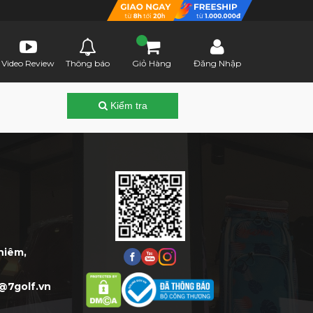
Video Review
Thông báo
Giỏ Hàng
Đăng Nhập
Kiểm tra
Thiêm,
@7golf.vn