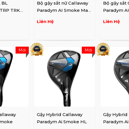
 BL
Bộ gậy sắt nữ Callaway
Bộ gậy sắt 
 TRP TRK
Paradym AI Smoke Max
Paradym A
Fast Lady ...
Fast (5-9,P,
Liên Hệ
Liên Hệ
Mới
Mới
allaway
Gậy Hybrid Callaway
Gậy Hybrid
Smoke
Paradym Ai Smoke HL
Paradym A
Fast