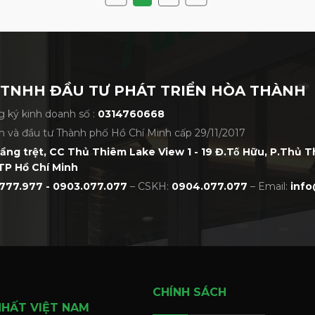
 TNHH ĐẦU TƯ PHÁT TRIỂN HÒA THÀNH
 ký kinh doanh số :
0314760668
h và đầu tư Thành phố Hồ Chí Minh cấp 29/11/2017
tầng trệt, CC Thủ Thiêm Lake View 1 - 19 Đ.Tố Hữu, P.Thủ 
TP Hồ Chí Minh
777.977 - 0903.077.077
– CSKH:
0904.077.077
– Email:
info
CHÍNH SÁCH
NHẤT VIỆT NAM