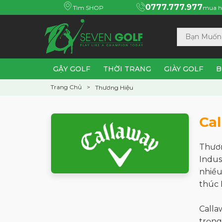
0777.777.977
Tìm SHOP
mua h
GẬY GOLF
THỜI TRANG
GIÀY GOLF
B
Trang Chủ
Thương Hiệu
Ca
Thươ
Indus
nhiều
thúc 
Calla
trọng