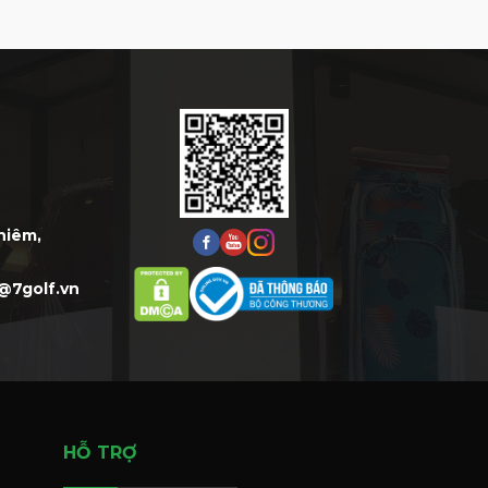
Thiêm,
@7golf.vn
HỖ TRỢ