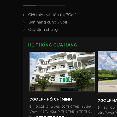
Giới thiệu về siêu thị 7Golf
Bán hàng cùng 7Golf
Quy định chung
HỆ THỐNG CỬA HÀNG
7GOLF - HỒ CHÍ MINH
7GOLF HA
00.21, tầng trệt, CC Thủ Thiêm Lake
Sân Golf
View 1 - 19 Tố Hữu, P. Thủ Thiêm, TP Thủ
Lên, P.Hoà 
Đức ...