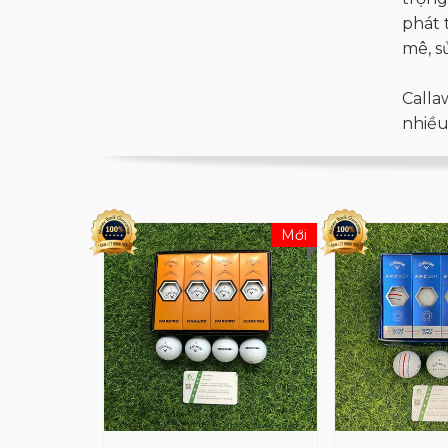
phát 
mê, s
Calla
nhiều
Rham.
hơn 7
Với h
Mới
golf 
phẩm 
Calla