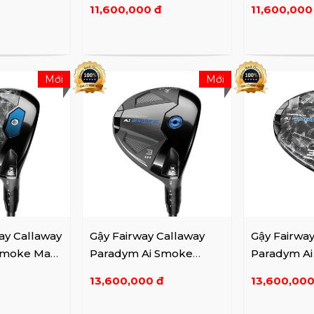
11,600,000 đ
11,600,000
Mới
Mới
ay Callaway
Gậy Fairway Callaway
Gậy Fairwa
Smoke Max
Paradym Ai Smoke
Paradym A
Triple Diamond
D
13,600,000 đ
13,600,000