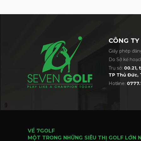
CÔNG TY
Giấy phép đăng
Do Sở kế hoạc
Trụ sở:
00.21, 
TP Thủ Đức, 
Hotline:
0777.
VỀ 7GOLF
MỘT TRONG NHỮNG SIÊU THỊ GOLF LỚN 