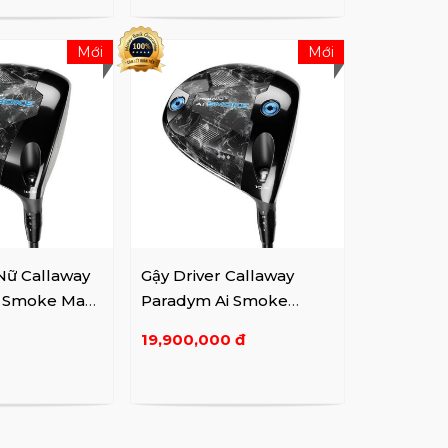
Mới
Mới
 Nữ Callaway
Gậy Driver Callaway
i Smoke Max
Paradym Ai Smoke
Triple Diamond
19,900,000 đ