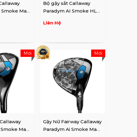
Callaway
Bộ gậy sắt Callaway
I Smoke Max
Paradym AI Smoke HL
A,G,S)
irons (4-9,P,A,G,S)
Liên Hệ
Mới
Mới
 Callaway
Gậy Nữ Fairway Callaway
i Smoke Max
Paradym Ai Smoke Max
D Lady