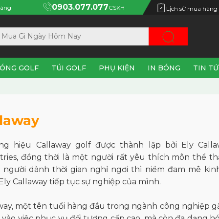
0903.077.077
àng
CSKH
Lịch sử mua hàng
ÓNG GOLF
TÚI GOLF
PHỤ KIỆN
IN BÓNG
TIN T
llaway
ng hiệu
Callaway golf
được thành lập bởi Ely Calla
tries, đồng thời là một người rất yêu thích môn thể th
 người dành thời gian nghỉ ngơi thì niềm đam mê kinh
Ely Callaway tiếp tục sự nghiệp của mình.
way, một tên tuổi hàng đầu trong ngành công nghiệp gậ
 vào việc phục vụ đối tượng cấp cao, mà còn đa dạng h