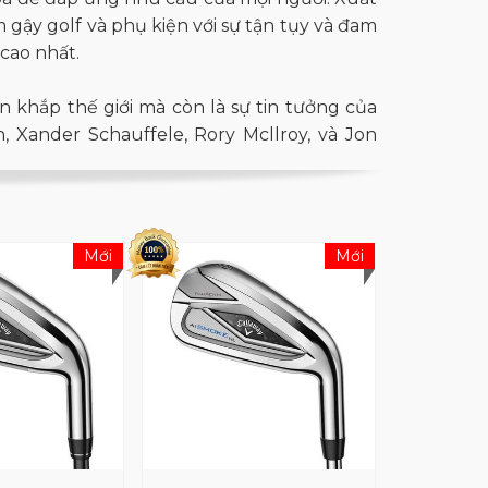
 gậy golf và phụ kiện với sự tận tụy và đam
cao nhất.
n khắp thế giới mà còn là sự tin tưởng của
, Xander Schauffele, Rory Mcllroy, và Jon
triển toàn cầu, chiếm vị trí hàng đầu trong
olf mà còn là địa chỉ đáng tin cậy cho bóng
Mới
Mới
g hiệu này không chỉ nằm ở chất lượng sản
người chơi, làm nên tên tuổi lừng danh của