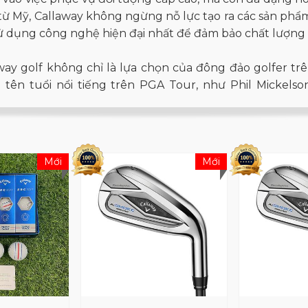
từ Mỹ, Callaway không ngừng nỗ lực tạo ra các sản phẩm
ử dụng công nghệ hiện đại nhất để đảm bảo chất lượng 
way golf không chỉ là lựa chọn của đông đảo golfer trê
 tên tuổi nổi tiếng trên PGA Tour, như Phil Mickelson
 Cùng với đó, hệ thống sản phẩm Callaway golf đã phát 
0 quốc gia.
ơn 40 năm phát triển, Callaway không chỉ sản xuất gậy g
Mới
Mới
và phụ kiện thời trang thể thao. Sự hấp dẫn của thươn
mà còn ở sự chăm sóc đặc biệt đối với trải nghiệm của 
way trong làng golf thế giới.