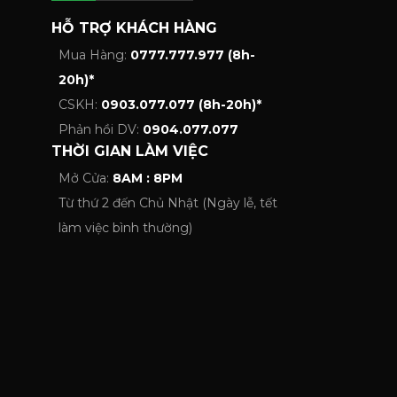
HỖ TRỢ KHÁCH HÀNG
Mua Hàng:
0777.777.977 (8h-
20h)*
CSKH:
0903.077.077 (8h-20h)*
Phản hồi DV:
0904.077.077
THỜI GIAN LÀM VIỆC
Mở Cửa:
8AM : 8PM
Từ thứ 2 đến Chủ Nhật (Ngày lễ, tết
làm việc bình thường)