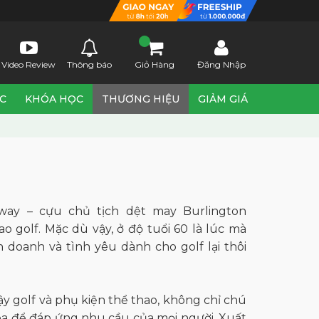
Video Review
Thông báo
Giỏ Hàng
Đăng Nhập
ỨC
KHÓA HỌC
THƯƠNG HIỆU
GIẢM GIÁ
way – cựu chủ tịch dệt may Burlington
ao golf. Mặc dù vậy, ở độ tuổi 60 là lúc mà
 doanh và tình yêu dành cho golf lại thôi
y golf và phụ kiện thể thao, không chỉ chú
óa để đáp ứng nhu cầu của mọi người. Xuất