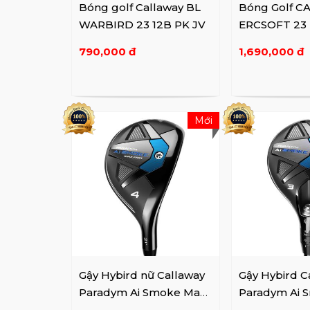
Bóng golf Callaway BL
Bóng Golf CA
WARBIRD 23 12B PK JV
ERCSOFT 23
12B PK JV
790,000 đ
1,690,000 đ
Mới
Gậy Hybird nữ Callaway
Gậy Hybird C
Paradym Ai Smoke Max
Paradym Ai 
Fast Lady