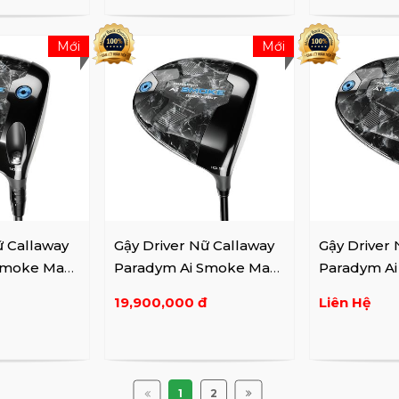
Mới
Mới
ữ Callaway
Gậy Driver Nữ Callaway
Gậy Driver
Smoke Max
Paradym Ai Smoke Max
Paradym A
Fast Lady
D Lady
19,900,000 đ
Liên Hệ
1
2