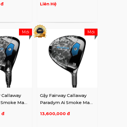
 đ
Liên Hệ
Mới
Mới
y Callaway
Gậy Fairway Callaway
i Smoke Max
Paradym Ai Smoke Max
Fast
 đ
13,600,000 đ