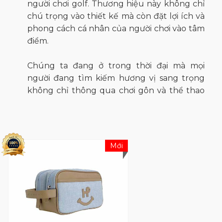
người chơi golf. Thương hiệu này không chỉ
chú trọng vào thiết kế mà còn đặt lợi ích và
phong cách cá nhân của người chơi vào tâm
điểm.
Chúng ta đang ở trong thời đại mà mọi
người đang tìm kiếm hương vị sang trọng
không chỉ thông qua chơi gôn và thể thao
mà còn thông qua các hoạt động theo đuổi
tâm hồn, văn hóa và nghệ thuật. Chúng tôi
cung cấp các phong cách thời trang hoàn
toàn phù hợp với thời đại này, nơi giá trị được
Mới
tìm thấy thông qua sự kết hợp của nhiều
yếu tố trong một khái niệm và cải tiến nó
đến mức hoàn hảo. Ví dụ, giống như điện
thoại thông minh không hoạt động giống
như điện thoại mà là một loại lựa chọn về
phong cách (cách sống), Heal Creek là một