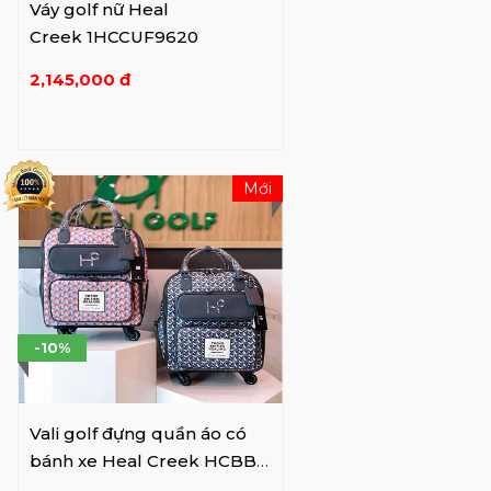
Váy golf nữ Heal
những người xung quanh bằng vẻ ngoài
Creek 1HCCUF9620
mềm mại, quyến rũ của mình, anh ấy cũng
có thể mang một khuôn mặt táo bạo, lanh
2,145,000 đ
lợi như một chú chó săn, khiến anh ấy trở
thành phương tiện hoàn hảo để truyền đạt
khái niệm đằng sau thương hiệu Heal Creek.
Mới
-10%
Vali golf đựng quần áo có
bánh xe Heal Creek HCBB-
B01