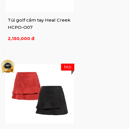
thương hiệu quần áo chơi gôn mang đến
một phong cách (cách sống) hoàn toàn dựa
trên một phong cách riêng. triết lý về “sự tò
Túi golf cầm tay Heal Creek
mò” và “sự đa dạng”.
HCPO-O07
2,150,000 đ
Chó là loài động vật đã chọn sống giữa con
người và chúng ta vẫn thân thiết từ lâu.
Trong số các loài chó, nhân vật hình ảnh
Henry của Heal Creek là một chú chó sục
Mới
Airedale sinh ra ở Anh, một giống chó nổi
tiếng là "Vua của các giống chó sục". Đứng
trước đội Tiên phong và dấn thân sâu hơn
vào Frontiers mới, Henry chắc chắn sẽ sử
dụng chiếc mũi nhạy cảm của mình để phát
hiện mọi thay đổi của thời đại và đưa thương
hiệu Heal Creek đến những địa điểm mới.
Có khả năng mang lại sự thoải mái cho