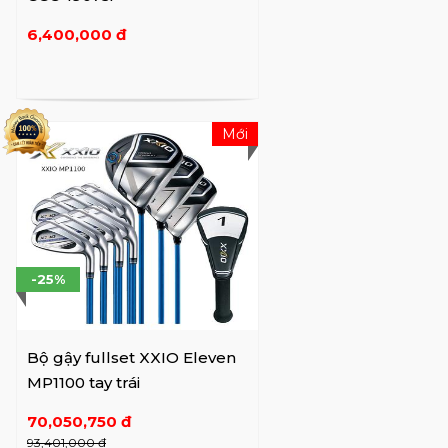
6,400,000 đ
Mới
-25%
Bộ gậy fullset XXIO Eleven
MP1100 tay trái
70,050,750 đ
93,401,000 đ