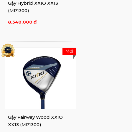
Gậy Hybrid XXIO XX13
dòng trước đó. Các gậy trong dòng XXIO X
(MP1300)
thường có thiết kế đẹp mắt với công nghệ
như "Dual Speed Technology" để cải thiện
8,540,000 đ
tốc độ và độ chính xác của cú đánh.
XXIO 12:
Dòng sản phẩm
XXIO 12
được ra
mắt mới nhất và hứa hẹn nâng cao hiệu suất
Mới
của người chơi golf. XXIO 12 chắt lọc những
cải tiến của gậy golf siêu nhẹ, vật liệu siêu
hiện đại và công nghệ khí động học trong
nhiều thập kỷ thành bộ sản phẩm tốt nhất
của XXIO cho đến nay. Được thiết kế dành
cho những người chơi có tốc độ vung vừa
phải, những loại gậy Gỗ và irons giúp mang
lại những cú đánh chính xác hơn, MOI ổn
định hơn và độ chính xác ổn định hơn.
Gậy Fairway Wood XXIO
XX13 (MP1300)