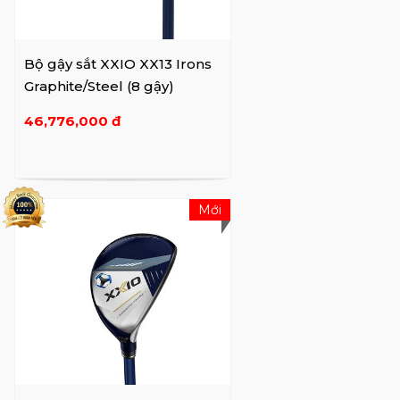
Dưới đây là một số dòng sản phẩm phổ biến:
XXIO Prime:
Dòng sản phẩm cao cấp của
Bộ gậy sắt XXIO XX13 Irons
XXIO, chú trọng vào sự kết hợp hoàn hảo
Graphite/Steel (8 gậy)
giữa thiết kế tinh tế và công nghệ tiên tiến.
46,776,000 đ
Gậy XXIO Prime thường được thiết kế dành
riêng cho những người chơi chuyên nghiệp
hoặc người chơi đam mê và có khả năng tài
chính để đầu tư. Với sự tích hợp của các
Mới
công nghệ như "Double Speed Technology"
và "Smart Impact Shaft," dòng sản phẩm này
nhắm đến việc tối ưu hóa tốc độ và khoảng
cách của cú đánh.
XXIO X:
Dòng sản phẩm XXIO X là một sự
kết hợp hoàn hảo giữa hiệu suất và giá trị.
Được thiết kế để phục vụ người chơi trung
bình và có sự cải thiện đáng kể so với các