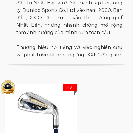
đầu từ Nhật Bản và được thành lập bởi công
ty Dunlop Sports Co. Ltd vào năm 2000. Ban
đầu, XXIO tập trung vào thị trường golf
Nhật Bản, nhưng nhanh chóng mở rộng
tầm ảnh hưởng của mình đến toàn cầu.
Thương hiệu nổi tiếng với việc nghiên cứu
và phát triển không ngừng, XXIO đã giành
được danh tiếng là một trong những nhà
sản xuất gậy golf hàng đầu trên thế giới. Họ
luôn đặt sự thoải mái và hiệu suất của người
chơi lên hàng đầu và sử dụng công nghệ
Mới
tiên tiến để tạo ra các sản phẩm vượt trội.
XXIO đã phát triển một loạt các dòng sản
phẩm để phục vụ nhu cầu của nhiều loại
người chơi golf khác nhau, từ người mới bắt
đầu đến những người chơi có kinh nghiệm.