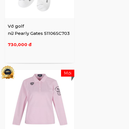
Vớ golf
nữ Pearly Gates 51106SC703
730,000 đ
Mới