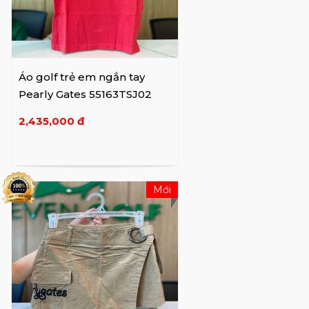
Áo golf trẻ em ngắn tay
Pearly Gates 55163TSJ02
2,435,000 đ
Mới