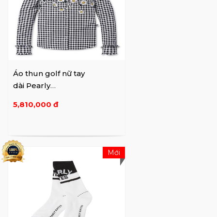
Áo thun golf nữ tay
dài Pearly
Gates 52191TO065
5,810,000 đ
Mới