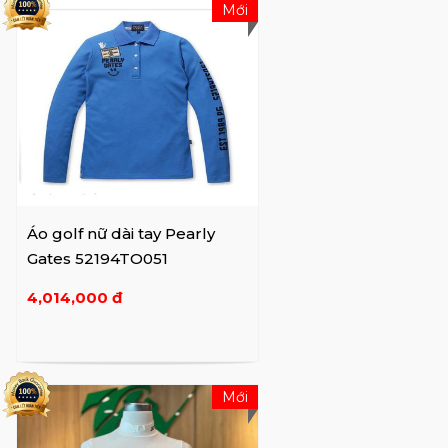
Mới
Áo golf nữ dài tay Pearly
Gates 52194TO051
4,014,000 đ
Mới