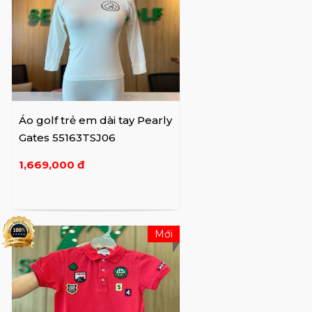
Áo golf trẻ em dài tay Pearly
Gates 55163TSJ06
1,669,000 đ
Mới