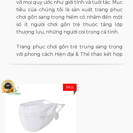
vỡ mọi quy ước như giới tính và tuổi tác. Mục
tiêu của chúng tôi là sản xuất trang phục
chơi gôn sang trọng hiếm có nhắm đến một
số ít người chơi gôn trẻ thuộc tầng lớp
thượng lưu, những người coi trọng cá tính.
Trang phục chơi gôn trẻ trung sang trọng
với phong cách Hiện đại & Thể thao kết hợp
cảm giác truyền thống với cảm giác và chức
năng phức tạp hiện đại. Pearly Gates trình
bày các chủ đề mang tính khái niệm theo
mùa và phát triển các bộ sưu tập độc đáo.
Mới
Thoát khỏi quy luật chỉ sử dụng những gam
màu cơ bản lòe loẹt hay những gam màu
đơn điệu của trang phục chơi gôn hiện có,
Pearly Gates tạo ra bảng màu độc đáo của
riêng mình bằng cách sử dụng những gam
màu phụ cầu kỳ thay vì những gam màu cơ