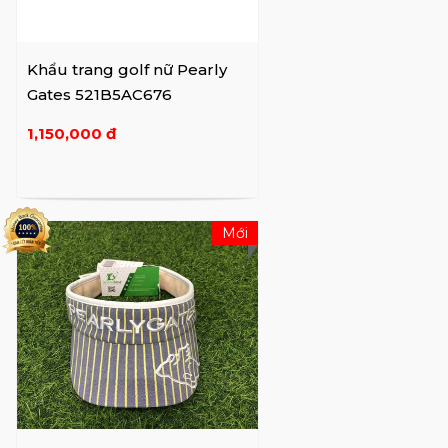
bản.
Tên công ty: Công ty TNHH CREAS
Khẩu trang golf nữ Pearly
CEO: Woo Jin Seok, Kim Han Heum
Gates 521B5AC676
Ngày thành lập: Ngày 6 tháng 8 năm 1998
1,150,000 đ
Địa chỉ: Chris B/D, 176 Dogok-ro, Gangnam-
gu, Seoul, Hàn Quốc
Mới