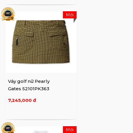
Mới
Váy golf nữ Pearly
Gates 52101PK363
7,245,000 đ
Mới