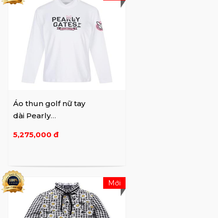
Áo thun golf nữ tay
dài Pearly
Gates 522A1TS952
5,275,000 đ
Mới